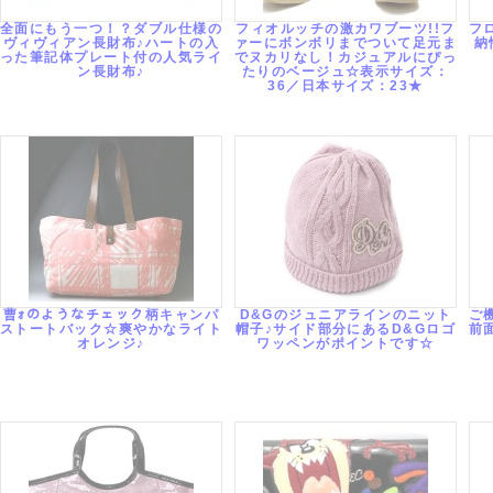
全面にもう一つ！？ダブル仕様の
フィオルッチの激カワブーツ!!フ
フ
ヴィヴィアン長財布♪ハートの入
ァーにボンボリまでついて足元ま
納
った筆記体プレート付の人気ライ
でヌカリなし！カジュアルにぴっ
ン長財布♪
たりのベージュ☆表示サイズ：
36／日本サイズ：23★
曹ｫのようなチェック柄キャンパ
D&Gのジュニアラインのニット
ご
ストートバック☆爽やかなライト
帽子♪サイド部分にあるD&Gロゴ
前
オレンジ♪
ワッペンがポイントです☆