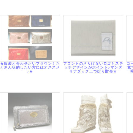
★服装と合わせたいブラウン！た
フロントのさりげないロゴとステ
コ
くさん収納したい方にはオススメ
ッチデザインがポイント♪マンダ
覚
♪★
リナダック二つ折り財布☆
一