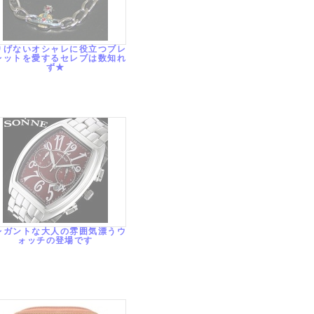
りげないオシャレに役立つブレ
レットを愛するセレブは数知れ
ず★
レガントな大人の雰囲気漂うウ
ォッチの登場です