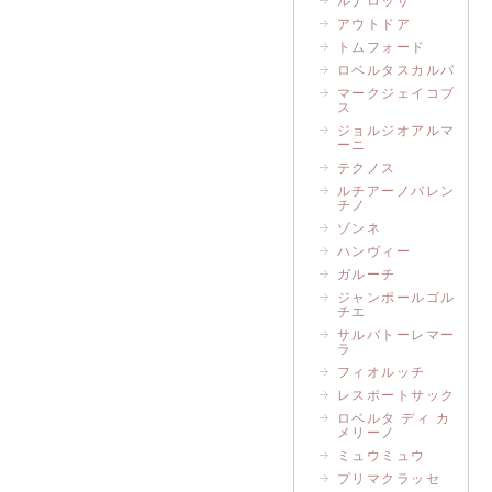
ルナロッサ
アウトドア
トムフォード
ロベルタスカルパ
マークジェイコブ
ス
ジョルジオアルマ
ーニ
テクノス
ルチアーノバレン
チノ
ゾンネ
ハンヴィー
ガルーチ
ジャンポールゴル
チエ
サルバトーレマー
ラ
フィオルッチ
レスポートサック
ロベルタ ディ カ
メリーノ
ミュウミュウ
プリマクラッセ