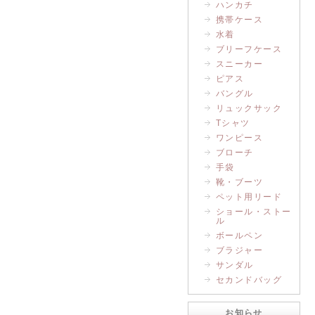
ハンカチ
携帯ケース
水着
ブリーフケース
スニーカー
ピアス
バングル
リュックサック
Tシャツ
ワンピース
ブローチ
手袋
靴・ブーツ
ペット用リード
ショール・ストー
ル
ボールペン
ブラジャー
サンダル
セカンドバッグ
お知らせ