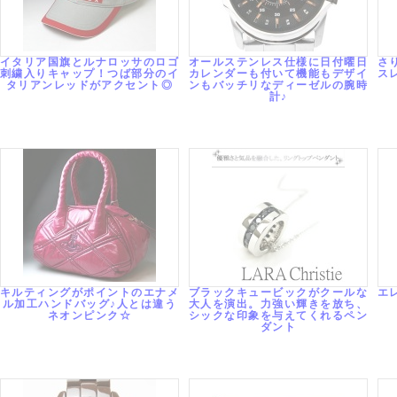
イタリア国旗とルナロッサのロゴ
オールステンレス仕様に日付曜日
さ
刺繍入りキャップ！つば部分のイ
カレンダーも付いて機能もデザイ
ス
タリアンレッドがアクセント◎
ンもバッチリなディーゼルの腕時
計♪
キルティングがポイントのエナメ
ブラックキュービックがクールな
エ
ル加工ハンドバッグ♪人とは違う
大人を演出。力強い輝きを放ち、
ネオンピンク☆
シックな印象を与えてくれるペン
ダント