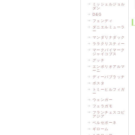
ミッシェルジョル
ダン
D&G
フェンディ
ダニエルミューラ
ー
マンダリナダック
ララクリスティー
マークバイマーク
ジャイコブス
グッチ
エンポリオアルマ
ーニ
ディーバブラッチ
ボスタ
トミーヒルフィガ
ー
ウェンガー
フェラガモ
フランチェスコビ
アジア
ベルセポーネ
ギローム