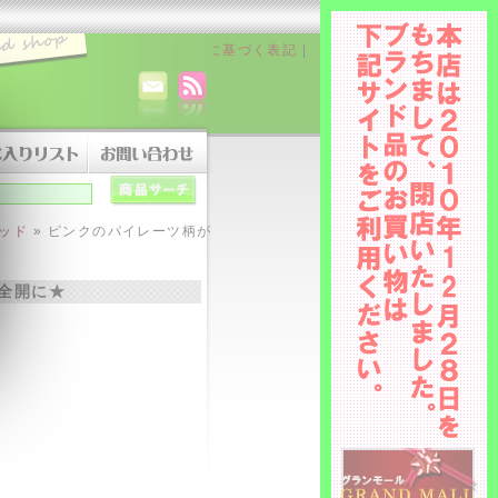
ャンセルについて
|
特定商取引法に基づく表記
|
ッド
» ピンクのパイレーツ柄が
全開に★