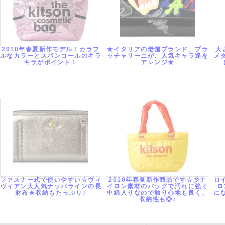
2010年春夏新作モデル！カラフ
★イタリアの老舗ブランド、ブラ
大
ルなカラーとスパンコールのキラ
ッチャリーニが、人気キャラ達を
メ
キラがポイント！
アレンジ★
ファスナー式で使いやすい☆ヴィ
2010年春夏新作商品です☆彡ナ
ロ
ヴィアン大人気ナッパラインの長
イロン素材のバッグで汚れに強く
ロ
財布★収納もたっぷり♪
中綿入りなので触り心地も良く、
に
収納性も◎♪