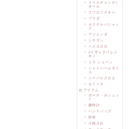
クリスチャンデｨ
オール
スワロフスキー
プラダ
カステルバジャッ
ク
アジェンダ
シチズン
ペスカロロ
ｱイザックバレン
チノ
ミラ ショーン
シャトーベルサイ
ユ
シーバイクロエ
セリーヌ
アイテム
ポーチ・ポシェッ
ト
腕時計
ハンドバッグ
財布
小銭入れ