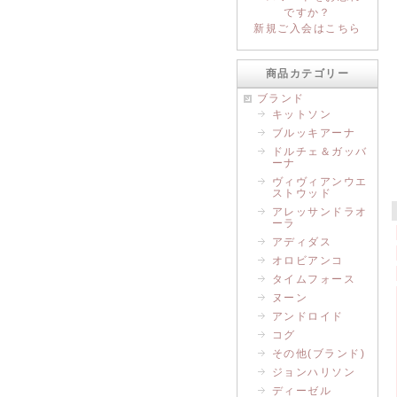
ですか？
新規ご入会はこちら
商品カテゴリー
ブランド
キットソン
ブルッキアーナ
ドルチェ＆ガッバ
ーナ
ヴィヴィアンウエ
ストウッド
アレッサンドラオ
ーラ
アディダス
オロビアンコ
タイムフォース
ヌーン
アンドロイド
コグ
その他(ブランド)
ジョンハリソン
ディーゼル