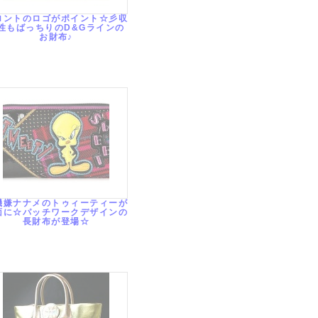
ロントのロゴがポイント☆彡収
性もばっちりのD&Gラインの
お財布♪
機嫌ナナメのトゥィーティーが
面に☆パッチワークデザインの
長財布が登場☆