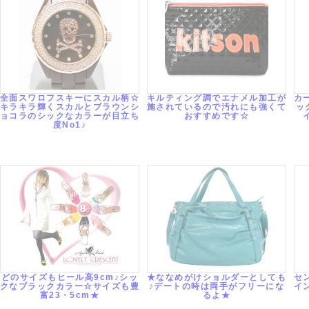
全面スワロフスキーにスカル柄☆
キルティング調でエナメル加工が
カ
キラキラ輝くスカルとブラウンシ
施されているので汚れにも強くて
ッ
ョコラのシックなカラーが目立ち
おすすめです☆
度No1♪
どのサイズもヒール高9cm♪シッ
★ななめがけショルダーとしても
セ
クなブラックカラー☆サイズも豊
♪デートの時は両手がフリーにな
イ
富23・5cm★
るよ★