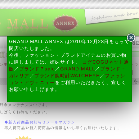
方法について
|
配送・納期、送料・代引き手数料について
|
注文変更・キ
GRAND MALL ANNEX は2010年12月28日をもって
閉店いたしました。
今後、ファッション・ブランドアイテムのお買い物
に際しましては、姉妹サイト、
コグCOGUネット通
/グランモールアネックス トップ
»
ショルダーバッグ
,
ヴィヴィアンウエストウ
販
／
ブランド７sale
／
GRAND MALL
／
ブランド・
ヴィヴィアンらしさを全開に★
ガレリア
／
ブランド腕時計WATCHEYE
／
ファッシ
ピンクのパイレーツ柄がヴィヴィアンらしさを
ョン・アヴェニュー
をご利用いただきたく、宜しく
お願い申し上げます。
お気に入りリストに登録する。
只今メンテナンス中です。
しばらくお待ちください。
◆新入荷商品お知らせメールマガジン
再入荷商品や新入荷商品の情報をいち早くお届けいたします。