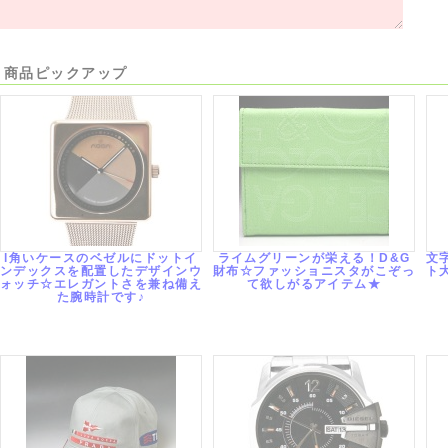
商品ピックアップ
l角いケースのベゼルにドットイ
ライムグリーンが栄える！D&G
文
ンデックスを配置したデザインウ
財布☆ファッショニスタがこぞっ
ト
ォッチ☆エレガントさを兼ね備え
て欲しがるアイテム★
た腕時計です♪