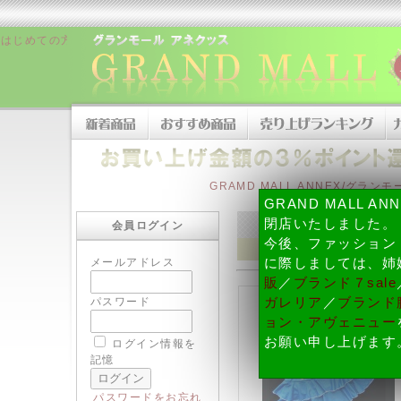
はじめての方へ
|
販売者について
|
お支払い方法について
|
配送・納期、
GRAMD MALL ANNEX/グラ
GRAND MALL A
閉店いたしました。
会員ログイン
今後、ファッション
メールアドレス
に際しましては、姉
販
／
ブランド７sale
パスワード
ガレリア
／
ブランド腕
ョン・アヴェニュー
お願い申し上げます
ログイン情報を
記憶
パスワードをお忘れ