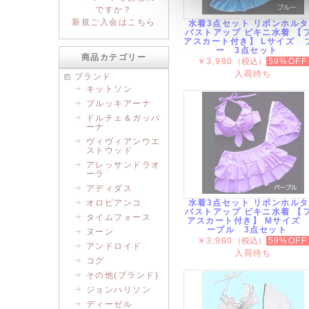
ですか？
新規ご入会はこちら
水着3点セット リボンホル
バストアップ ビキニ水着 【
アスカート付き】 Lサイズ 
ー 3点セット
商品カテゴリー
￥3,980
（税込）
59%OFF
入荷待ち
ブランド
キットソン
ブルッキアーナ
ドルチェ＆ガッバ
ーナ
ヴィヴィアンウエ
ストウッド
アレッサンドラオ
ーラ
アディダス
オロビアンコ
水着3点セット リボンホル
バストアップ ビキニ水着 【
タイムフォース
アスカート付き】 Mサイズ
ープル 3点セット
ヌーン
￥3,980
（税込）
59%OFF
アンドロイド
入荷待ち
コグ
その他(ブランド)
ジョンハリソン
ディーゼル