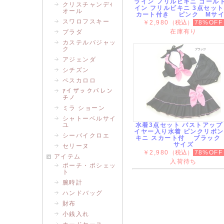
ライン フリルビキニ ゴール
クリスチャンデｨ
イン フリルビキニ 3点セット
オール
カート付き ピンク Mサ
スワロフスキー
￥2,980
（税込）
78%OFF
在庫有り
プラダ
カステルバジャッ
ク
アジェンダ
シチズン
ペスカロロ
ｱイザックバレン
チノ
ミラ ショーン
シャトーベルサイ
ユ
水着3点セット バストアップ
イヤー入り水着 ピンクリボン
シーバイクロエ
キニ スカート付 ブラック
サイズ
セリーヌ
￥2,980
（税込）
78%OFF
アイテム
入荷待ち
ポーチ・ポシェッ
ト
腕時計
ハンドバッグ
財布
小銭入れ