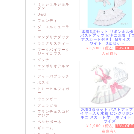
ミッシェルジョル
ダン
D&G
フェンディ
ダニエルミューラ
ー
水着3点セット リボンホル
バストアップ ビキニ水着 【
マンダリナダック
アスカート付き】 Mサイズ
ララクリスティー
ワイト 3点セット
￥3,980
（税込）
59%OFF
マークバイマーク
ジャイコブス
入荷待ち
グッチ
エンポリオアルマ
ーニ
ディーバブラッチ
ボスタ
トミーヒルフィガ
ー
ウェンガー
フェラガモ
水着3点セット バストアップ
フランチェスコビ
イヤー入り水着 ピンクリボン
アジア
キニ スカート付 ホワイト
サイズ
ベルセポーネ
￥2,980
（税込）
78%OFF
ギローム
在庫有り