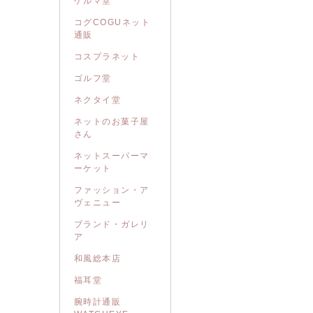
ゲルマ堂
コグCOGUネット
通販
コスプラネット
ゴルフ堂
ネクタイ堂
ネットのお菓子屋
さん
ネットスーパーマ
ーケット
ファッション・ア
ヴェニュー
ブランド・ガレリ
ア
和風総本店
福耳堂
腕時計通販