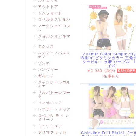
ルナロッサ
アウトドア
トムフォード
ロベルタスカルパ
マークジェイコブ
ス
ジョルジオアルマ
ーニ
テクノス
ルチアーノバレン
Vitamin Color Simple Sty
チノ
Bikini ビタミンカラー 三角
タービキニ 水着 パープル 
ゾンネ
イズ
ハンヴィー
￥2,980
（税込）
63%OFF
ガルーチ
在庫有り
ジャンポールゴル
チエ
サルバトーレマー
ラ
フィオルッチ
レスポートサック
ロベルタ ディ カ
メリーノ
ミュウミュウ
プリマクラッセ
Gold-line Frill Bikini ゴ