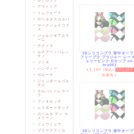
ルナロッサ
アウトドア
トムフォード
ロベルタスカルパ
マークジェイコブ
ス
ジョルジオアルマ
ーニ
テクノス
ルチアーノバレン
3Dシリコンブラ 背中オープ
チノ
フリーブラ ブラジャー レー
ェリーピンク Dカップ nu
ゾンネ
bra001
ハンヴィー
￥4,190
（税込）
50%OFF
ガルーチ
在庫有り
ジャンポールゴル
チエ
サルバトーレマー
ラ
フィオルッチ
レスポートサック
ロベルタ ディ カ
メリーノ
ミュウミュウ
プリマクラッセ
3Dシリコンブラ 背中オープ