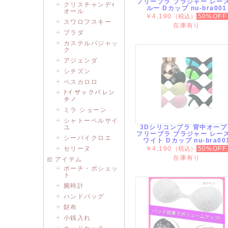
フリーブラ ブラジャー レー
クリスチャンデｨ
ルー Dカップ nu-bra001
オール
￥4,190
（税込）
50%OFF
スワロフスキー
在庫有り
プラダ
カステルバジャッ
ク
アジェンダ
シチズン
ペスカロロ
ｱイザックバレン
チノ
ミラ ショーン
シャトーベルサイ
ユ
3Dシリコンブラ 背中オープ
フリーブラ ブラジャー レー
シーバイクロエ
ワイト Dカップ nu-bra00
セリーヌ
￥4,190
（税込）
50%OFF
在庫有り
アイテム
ポーチ・ポシェッ
ト
腕時計
ハンドバッグ
財布
小銭入れ