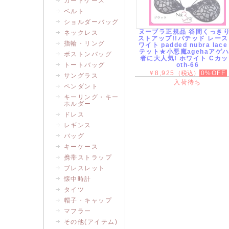
カードケース
ベルト
ショルダーバッグ
ヌーブラ正規品 谷間くっき
ネックレス
ストアップ!!パテッド レース
指輪・リング
ワイト padded nubra lace
テット★小悪魔agehaアゲ
ボストンバッグ
者に大人気! ホワイト Cカ
トートバッグ
oth-66
￥8,925
（税込）
0%OFF
サングラス
入荷待ち
ペンダント
キーリング・キー
ホルダー
ドレス
レギンス
バッグ
キーケース
携帯ストラップ
ブレスレット
懐中時計
タイツ
帽子・キャップ
マフラー
その他(アイテム)