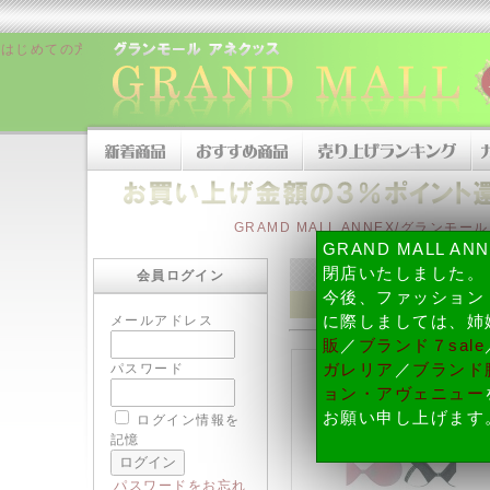
はじめての方へ
|
販売者について
|
お支払い方法について
|
配送・納期、
GRAMD MALL ANNEX/グランモ
GRAND MALL A
閉店いたしました。
会員ログイン
今後、ファッション
メールアドレス
に際しましては、姉
販
／
ブランド７sale
パスワード
ガレリア
／
ブランド腕
ョン・アヴェニュー
お願い申し上げます
ログイン情報を
記憶
パスワードをお忘れ