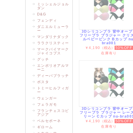
ミッシェルジョル
ダン
D&G
フェンディ
ダニエルミューラ
ー
3Dシリコンブラ 背中オープ
フリーブラ ブラジャー クリ
マンダリナダック
ルベビーピンク Bカップ nu
ララクリスティー
bra001
￥4,190
（税込）
50%OFF
マークバイマーク
ジャイコブス
在庫有り
グッチ
エンポリオアルマ
ーニ
ディーバブラッチ
ボスタ
トミーヒルフィガ
ー
ウェンガー
フェラガモ
3Dシリコンブラ 背中オープ
フランチェスコビ
フリーブラ ブラジャー レー
アジア
リーン Cカップ nu-bra00
ベルセポーネ
￥4,190
（税込）
50%OFF
在庫有り
ギローム