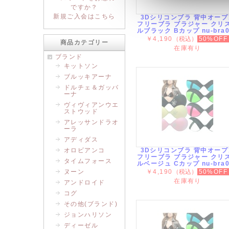
ですか？
新規ご入会はこちら
3Dシリコンブラ 背中オープ
フリーブラ ブラジャー クリ
ルブラック Bカップ nu-bra0
￥4,190
（税込）
50%OFF
商品カテゴリー
在庫有り
ブランド
キットソン
ブルッキアーナ
ドルチェ＆ガッバ
ーナ
ヴィヴィアンウエ
ストウッド
アレッサンドラオ
ーラ
アディダス
オロビアンコ
3Dシリコンブラ 背中オープ
フリーブラ ブラジャー クリ
タイムフォース
ルベージュ Cカップ nu-bra0
ヌーン
￥4,190
（税込）
50%OFF
在庫有り
アンドロイド
コグ
その他(ブランド)
ジョンハリソン
ディーゼル