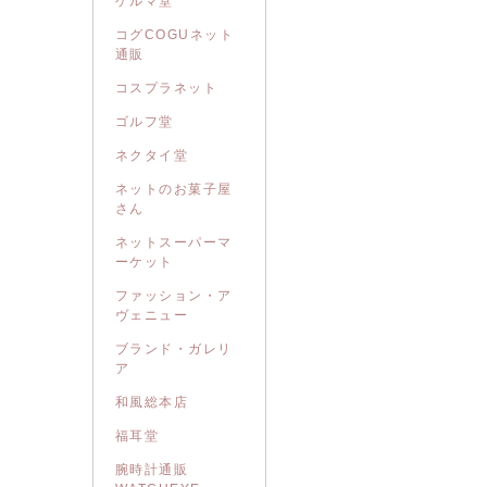
ゲルマ堂
コグCOGUネット
通販
コスプラネット
ゴルフ堂
ネクタイ堂
ネットのお菓子屋
さん
ネットスーパーマ
ーケット
ファッション・ア
ヴェニュー
ブランド・ガレリ
ア
和風総本店
福耳堂
腕時計通販