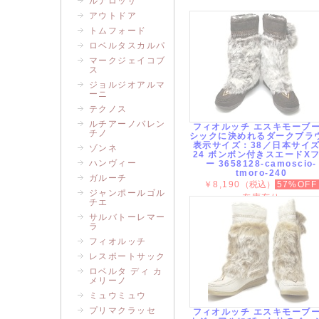
ルナロッサ
アウトドア
トムフォード
ロベルタスカルパ
マークジェイコブ
ス
ジョルジオアルマ
ーニ
テクノス
ルチアーノバレン
フィオルッチ エスキモーブ
チノ
シックに決めれるダークブラ
表示サイズ：38／日本サイ
ゾンネ
24 ボンボン付きスエードX
ハンヴィー
ー 3658128-camoscio-
tmoro-240
ガルーチ
￥8,190
（税込）
57%OFF
ジャンポールゴル
在庫有り
チエ
サルバトーレマー
ラ
フィオルッチ
レスポートサック
ロベルタ ディ カ
メリーノ
ミュウミュウ
プリマクラッセ
フィオルッチ エスキモーブ