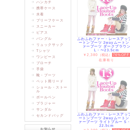
ハンカチ
携帯ケース
水着
ブリーフケース
スニーカー
ピアス
バングル
ふわふわファー・レースアッ
ートンブーツ 2wayムートン
リュックサック
ァーブーツ ダークブラウ
L・〜23.5cm
Tシャツ
￥2,380
（税込）
76%OFF
ワンピース
在庫有り
ブローチ
手袋
靴・ブーツ
ペット用リード
ショール・ストー
ル
ボールペン
ブラジャー
サンダル
ふわふわファー・レースアッ
セカンドバッグ
ートンブーツ 2wayムートン
ァーブーツ ライトブルー S
22.5cm
お知らせ