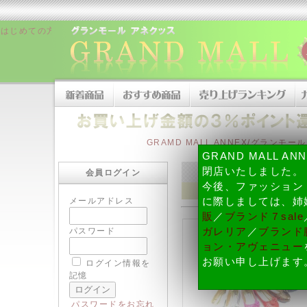
はじめての方へ
|
販売者について
|
お支払い方法について
|
配送・納期、
GRAMD MALL ANNEX/グランモ
GRAND MALL A
閉店いたしました。
会員ログイン
今後、ファッション
メールアドレス
に際しましては、姉
販
／
ブランド７sale
パスワード
ガレリア
／
ブランド腕
ョン・アヴェニュー
お願い申し上げます
ログイン情報を
記憶
パスワードをお忘れ