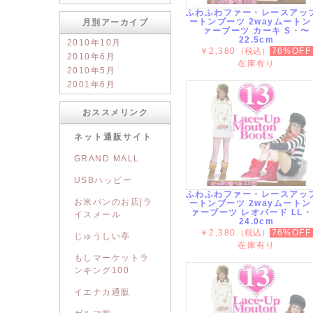
ふわふわファー・レースアッ
ートンブーツ 2wayムートン
月別アーカイブ
ァーブーツ カーキ S・〜
22.5cm
2010年10月
￥2,380
（税込）
76%OFF
2010年6月
在庫有り
2010年5月
2001年6月
おススメリンク
ネット通販サイト
GRAND MALL
USBハッピー
ふわふわファー・レースアッ
お米パンのお店|ラ
ートンブーツ 2wayムートン
ァーブーツ レオパード LL
イスメール
24.0cm
￥2,380
（税込）
76%OFF
じゅうしい亭
在庫有り
もしマーケットラ
ンキング100
イエナカ通販