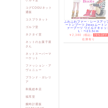
ゲルマ堂
コグCOGUネット
通販
コスプラネット
ふわふわファー・レースアッ
ートンブーツ 2wayムートン
ゴルフ堂
ァーブーツ ワイルドキャッ
L・〜23.5cm
ネクタイ堂
￥2,380
（税込）
76%OFF
在庫有り
ネットのお菓子屋
さん
ネットスーパーマ
ーケット
ファッション・ア
ヴェニュー
ブランド・ガレリ
ア
和風総本店
福耳堂
腕時計通販