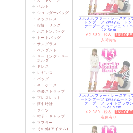
カードケース
ベルト
ショルダーバッグ
ふわふわファー・レースアッ
ネックレス
ートンブーツ 2wayムートン
指輪・リング
ァーブーツ ベージュ S・
22.5cm
ボストンバッグ
￥2,380
（税込）
76%OFF
トートバッグ
入荷待ち
サングラス
ペンダント
キーリング・キー
ホルダー
ドレス
レギンス
バッグ
キーケース
携帯ストラップ
ふわふわファー・レースアッ
ブレスレット
ートンブーツ 2wayムートン
ァーブーツ ライトブラウ
懐中時計
S・〜22.5cm
タイツ
￥2,380
（税込）
76%OFF
帽子・キャップ
在庫有り
マフラー
その他(アイテム)