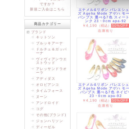
ですか？
新規ご入会はこちら
エナメル&リボン バレエシ
ズ Ageha Mode アゲハ モ
パンプス 選べる7色 スィー
ンク 23・0cm apa-92
商品カテゴリー
￥4,190
（税込）
50%OFF
在庫有り
ブランド
キットソン
ブルッキアーナ
ドルチェ＆ガッバ
ーナ
ヴィヴィアンウエ
ストウッド
アレッサンドラオ
ーラ
アディダス
オロビアンコ
エナメル&リボン バレエシ
ズ Ageha Mode アゲハ モ
タイムフォース
パンプス 選べる7色 ネイビ
23・0cm apa-92
ヌーン
￥4,190
（税込）
50%OFF
アンドロイド
在庫有り
コグ
その他(ブランド)
ジョンハリソン
ディーゼル