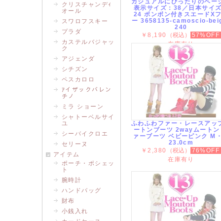
カジュアルにぴったりのベー
クリスチャンデｨ
表示サイズ：38／日本サイ
オール
24 ボンボン付きスエードX
ー 3658135-camoscio-bei
スワロフスキー
240
プラダ
￥8,190
（税込）
57%OFF
カステルバジャッ
在庫有り
ク
アジェンダ
シチズン
ペスカロロ
ｱイザックバレン
チノ
ミラ ショーン
シャトーベルサイ
ユ
ふわふわファー・レースアッ
ートンブーツ 2wayムートン
シーバイクロエ
ァーブーツ ベビーピンク M
23.0cm
セリーヌ
￥2,380
（税込）
76%OFF
アイテム
在庫有り
ポーチ・ポシェッ
ト
腕時計
ハンドバッグ
財布
小銭入れ