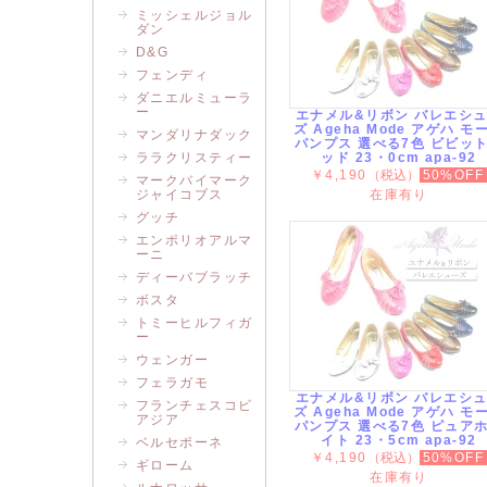
ミッシェルジョル
ダン
D&G
フェンディ
ダニエルミューラ
ー
エナメル&リボン バレエシ
ズ Ageha Mode アゲハ モ
マンダリナダック
パンプス 選べる7色 ビビッ
ララクリスティー
ッド 23・0cm apa-92
￥4,190
（税込）
50%OFF
マークバイマーク
ジャイコブス
在庫有り
グッチ
エンポリオアルマ
ーニ
ディーバブラッチ
ボスタ
トミーヒルフィガ
ー
ウェンガー
フェラガモ
エナメル&リボン バレエシ
フランチェスコビ
ズ Ageha Mode アゲハ モ
アジア
パンプス 選べる7色 ピュア
イト 23・5cm apa-92
ベルセポーネ
￥4,190
（税込）
50%OFF
ギローム
在庫有り