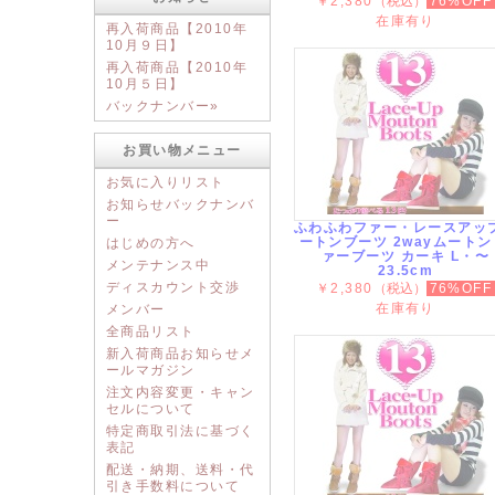
￥2,380
（税込）
76%OFF
在庫有り
再入荷商品【2010年
10月９日】
再入荷商品【2010年
10月５日】
バックナンバー»
お買い物メニュー
お気に入りリスト
お知らせバックナンバ
ー
ふわふわファー・レースアッ
ートンブーツ 2wayムートン
はじめの方へ
ァーブーツ カーキ L・〜
メンテナンス中
23.5cm
ディスカウント交渉
￥2,380
（税込）
76%OFF
在庫有り
メンバー
全商品リスト
新入荷商品お知らせメ
ールマガジン
注文内容変更・キャン
セルについて
特定商取引法に基づく
表記
配送・納期、送料・代
引き手数料について