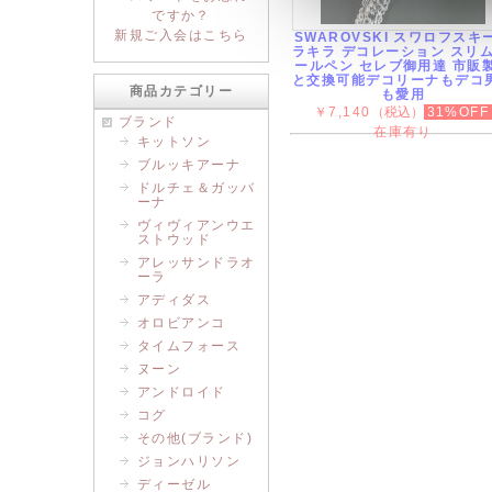
ですか？
新規ご入会はこちら
SWAROVSKI スワロフスキ
ラキラ デコレーション スリム
ールペン セレブ御用達 市販
と交換可能デコリーナもデコ
商品カテゴリー
も愛用
￥7,140
（税込）
31%OFF
ブランド
在庫有り
キットソン
ブルッキアーナ
ドルチェ＆ガッバ
ーナ
ヴィヴィアンウエ
ストウッド
アレッサンドラオ
ーラ
アディダス
オロビアンコ
タイムフォース
ヌーン
アンドロイド
コグ
その他(ブランド)
ジョンハリソン
ディーゼル