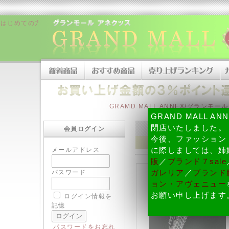
はじめての方へ
|
販売者について
|
お支払い方法について
|
配送・納期、
GRAMD MALL ANNEX/グランモ
GRAND MALL A
閉店いたしました。
会員ログイン
今後、ファッション
メールアドレス
に際しましては、姉
販
／
ブランド７sale
パスワード
ガレリア
／
ブランド腕
ョン・アヴェニュー
お願い申し上げます
ログイン情報を
記憶
パスワードをお忘れ