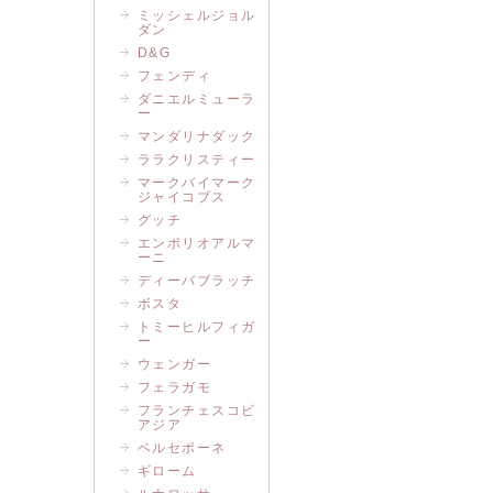
ミッシェルジョル
ダン
D&G
フェンディ
ダニエルミューラ
ー
マンダリナダック
ララクリスティー
マークバイマーク
ジャイコブス
グッチ
エンポリオアルマ
ーニ
ディーバブラッチ
ボスタ
トミーヒルフィガ
ー
ウェンガー
フェラガモ
フランチェスコビ
アジア
ベルセポーネ
ギローム