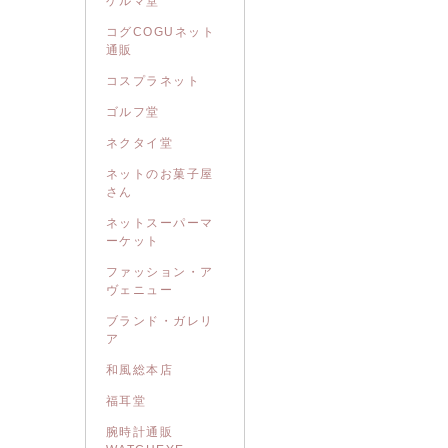
ゲルマ堂
コグCOGUネット
通販
コスプラネット
ゴルフ堂
ネクタイ堂
ネットのお菓子屋
さん
ネットスーパーマ
ーケット
ファッション・ア
ヴェニュー
ブランド・ガレリ
ア
和風総本店
福耳堂
腕時計通販