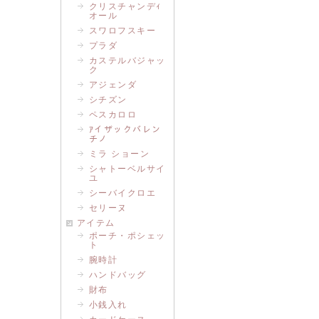
クリスチャンデｨ
オール
スワロフスキー
プラダ
カステルバジャッ
ク
アジェンダ
シチズン
ペスカロロ
ｱイザックバレン
チノ
ミラ ショーン
シャトーベルサイ
ユ
シーバイクロエ
セリーヌ
アイテム
ポーチ・ポシェッ
ト
腕時計
ハンドバッグ
財布
小銭入れ