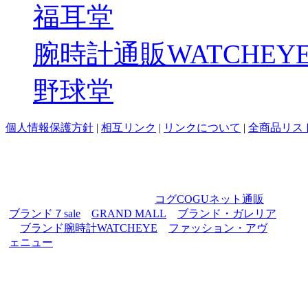
福耳堂
腕時計通販WATCHEY
野球堂
個人情報保護方針
|
相互リンク
|
リンクについて
|
全商品リス
GRAND MALL ANNEX は2010年12月28日をもって閉
店いたしました。
今後、ファッション・ブランドアイテムのお買い物に
際しましては、姉妹サイト、
コグCOGUネット通販
／
ブランド７sale
／
GRAND MALL
／
ブランド・ガレリア
／
ブランド腕時計WATCHEYE
／
ファッション・アヴ
ェニュー
をご利用いただきたく、宜しくお願い申し上
げます。