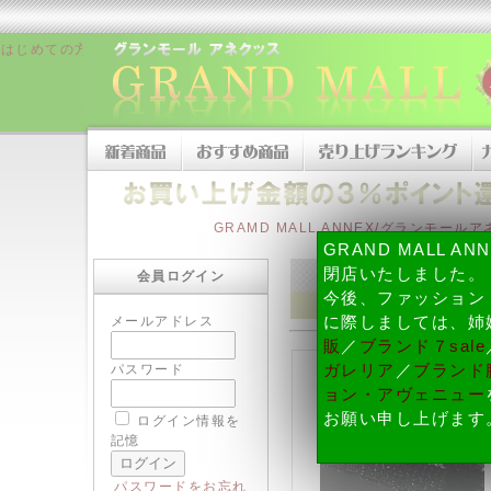
はじめての方へ
|
販売者について
|
お支払い方法について
|
配送・納期、
GRAMD MALL ANNEX/グランモール
GRAND MALL A
閉店いたしました。
会員ログイン
今後、ファッション
メールアドレス
に際しましては、姉
販
／
ブランド７sale
パスワード
ガレリア
／
ブランド腕
ョン・アヴェニュー
お願い申し上げます
ログイン情報を
記憶
パスワードをお忘れ