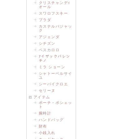
クリスチャンデｨ
オール
スワロフスキー
プラダ
カステルバジャッ
ク
アジェンダ
シチズン
ペスカロロ
ｱイザックバレン
チノ
ミラ ショーン
シャトーベルサイ
ユ
シーバイクロエ
セリーヌ
アイテム
ポーチ・ポシェッ
ト
腕時計
ハンドバッグ
財布
小銭入れ