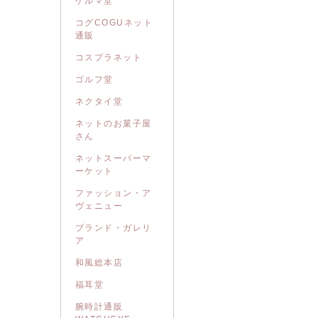
ゲルマ堂
コグCOGUネット
通販
コスプラネット
ゴルフ堂
ネクタイ堂
ネットのお菓子屋
さん
ネットスーパーマ
ーケット
ファッション・ア
ヴェニュー
ブランド・ガレリ
ア
和風総本店
福耳堂
腕時計通販