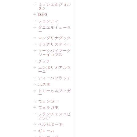
ミッシェルジョル
ダン
D&G
フェンディ
ダニエルミューラ
ー
マンダリナダック
ララクリスティー
マークバイマーク
ジャイコブス
グッチ
エンポリオアルマ
ーニ
ディーバブラッチ
ボスタ
トミーヒルフィガ
ー
ウェンガー
フェラガモ
フランチェスコビ
アジア
ベルセポーネ
ギローム