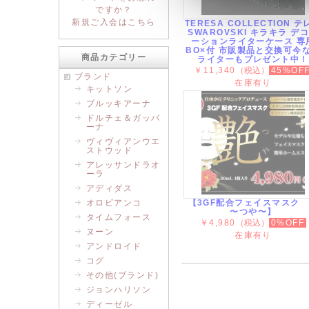
ですか？
新規ご入会はこちら
TERESA COLLECTION テ
SWAROVSKI キラキラ デ
ーションライターケース 専
BO×付 市販製品と交換可今
商品カテゴリー
ライターもプレゼント中！
￥11,340
（税込）
45%OF
ブランド
在庫有り
キットソン
ブルッキアーナ
ドルチェ＆ガッバ
ーナ
ヴィヴィアンウエ
ストウッド
アレッサンドラオ
ーラ
アディダス
オロビアンコ
【3GF配合フェイスマスク
〜つや〜】
タイムフォース
￥4,980
（税込）
0%OFF
ヌーン
在庫有り
アンドロイド
コグ
その他(ブランド)
ジョンハリソン
ディーゼル